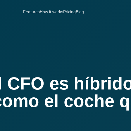
Features
How it works
Pricing
Blog
l CFO es híbrido
como el coche 