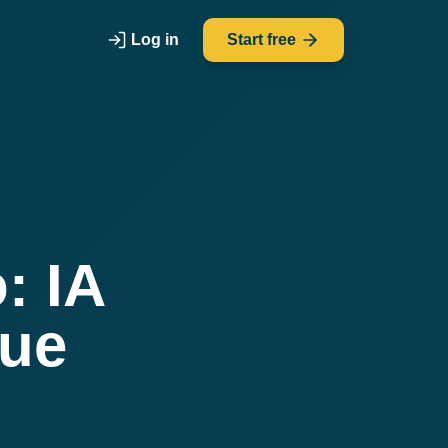
Log in
Start free
: IA
que