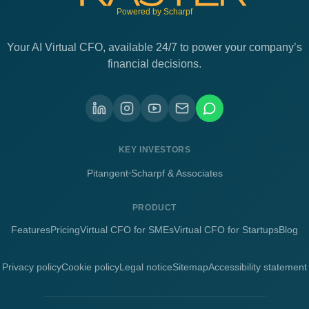
Powered by Scharpf
Your AI Virtual CFO, available 24/7 to power your company’s
financial decisions.
KEY INVESTORS
Pitangent
Scharpf & Associates
PRODUCT
Features
Pricing
Virtual CFO for SMEs
Virtual CFO for Startups
Blog
Privacy policy
Cookie policy
Legal notice
Sitemap
Accessibility statement