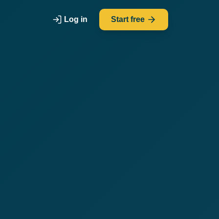
Log in
Start free