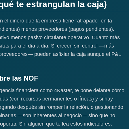
ué te estrangulan la caja)
el dinero que la empresa tiene "atrapado" en la
pendientes) menos proveedores (pagos pendientes).
rativo menos pasivo circulante operativo. Cuanto más
itas para el día a día. Si crecen sin control —más
proveedores— pueden asfixiar la caja aunque el P&L
obre las NOF
igencia financiera como 4Kaster, te pone delante cómo
adas (con recursos permanentes o líneas) y si hay
agando después sin romper la relación, o gestionando
liminarlas —son inherentes al negocio— sino que no
ortar. Sin alguien que te lea estos indicadores,