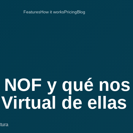
Features
How it works
Pricing
Blog
s NOF y qué nos
Virtual de ellas
tura