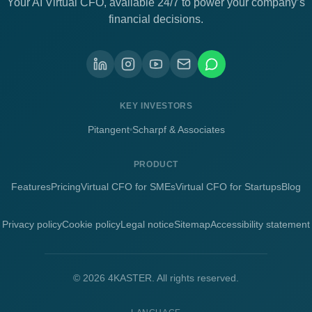
Your AI Virtual CFO, available 24/7 to power your company’s
financial decisions.
KEY INVESTORS
Pitangent
Scharpf & Associates
PRODUCT
Features
Pricing
Virtual CFO for SMEs
Virtual CFO for Startups
Blog
Privacy policy
Cookie policy
Legal notice
Sitemap
Accessibility statement
©
2026
4KASTER.
All rights reserved.