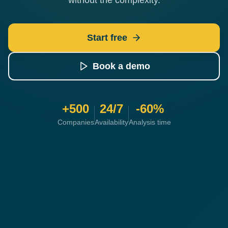
without the complexity.
Start free
Book a demo
+500
24/7
-60%
Companies
Availability
Analysis time